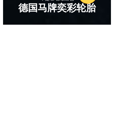
德国马牌奕彩轮胎
德国马牌奕彩轮胎
不是谁 都敢出色
作为全球领先的轮胎制造商，德国马牌关注本土车主的出行
需求，敏锐洞察到当代消费者层出不穷的新兴生活方式和与
众不同的个性审美追求，以“不是谁，都敢出色”的品牌态度
推出引领风潮的奕彩轮胎。在确保产品优异性能的基础上，
德国马牌以亮眼的橙色品牌标识点缀轮胎胎侧，为广大车主
带来彰显自我的个性出行选择，用色彩装点驶过的每一段路
途。