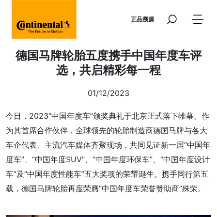
Skip to main content
正品溯源
德国马牌轮胎五度携手中国年度车评
选，共启精彩每一程
01/12/2023
今日，2023“中国年度车”颁奖典礼于北京正式落下帷幕。作
为其首席合作伙伴，全球领先的轮胎制造商德国马牌与各大
车企代表、主流汽车媒体齐聚现场，共同见证新一届“中国年
度车”、“中国年度SUV”、“中国年度环保车”、“中国年度设计
车”及“中国年度性能车”五大奖项的荣耀诞生。携手同行第五
载，德国马牌轮胎再度荣膺“中国年度车荣誉赞助商”殊荣。