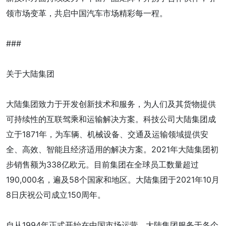
领市场变革，共启中国汽车市场精彩每一程。
###
关于大陆集团
大陆集团致力于开发创新技术和服务，为人们及其货物提供
可持续性的互联驾乘和运输解决方案。科技公司大陆集团成
立于1871年，为车辆、机械设备、交通及运输领域提供安
全、高效、智能且经济适用的解决方案。2021年大陆集团初
步销售额为338亿欧元。目前集团在全球员工数量超过
190,000名，遍及58个国家和地区。大陆集团于2021年10月
8日庆祝公司成立150周年。
自从1994年正式开始在中国市场运营，大陆集团服务于各个