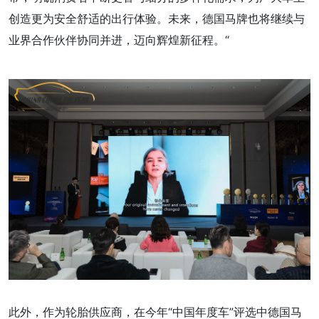
创造更为安全舒适的出行体验。未来，德国马牌也将继续与
业界合作伙伴协同并进，迈向辉煌新征程。“
此外，作为轮胎供应商，在今年“中国年度车”评选中德国马