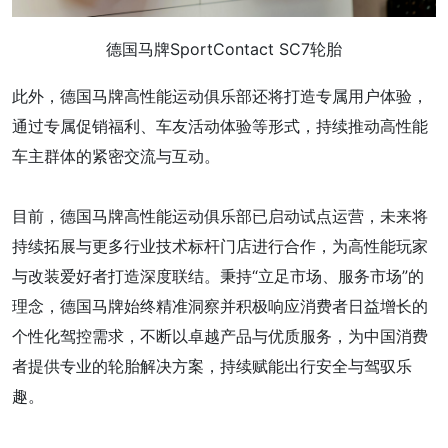
德国马牌SportContact SC7轮胎
此外，德国马牌高性能运动俱乐部还将打造专属用户体验，
通过专属促销福利、车友活动体验等形式，持续推动高性能
车主群体的紧密交流与互动。
目前，德国马牌高性能运动俱乐部已启动试点运营，未来将
持续拓展与更多行业技术标杆门店进行合作，为高性能玩家
与改装爱好者打造深度联结。秉持“立足市场、服务市场”的
理念，德国马牌始终精准洞察并积极响应消费者日益增长的
个性化驾控需求，不断以卓越产品与优质服务，为中国消费
者提供专业的轮胎解决方案，持续赋能出行安全与驾驭乐
趣。