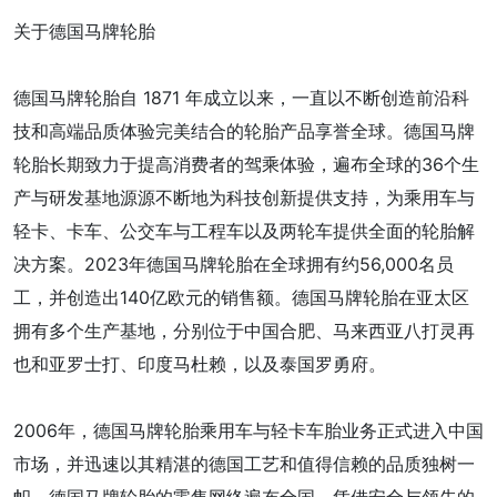
关于德国马牌轮胎
德国马牌轮胎自 1871 年成立以来，一直以不断创造前沿科
技和高端品质体验完美结合的轮胎产品享誉全球。德国马牌
轮胎长期致力于提高消费者的驾乘体验，遍布全球的36个生
产与研发基地源源不断地为科技创新提供支持，为乘用车与
轻卡、卡车、公交车与工程车以及两轮车提供全面的轮胎解
决方案。2023年德国马牌轮胎在全球拥有约56,000名员
工，并创造出140亿欧元的销售额。德国马牌轮胎在亚太区
拥有多个生产基地，分别位于中国合肥、马来西亚八打灵再
也和亚罗士打、印度马杜赖，以及泰国罗勇府。
2006年，德国马牌轮胎乘用车与轻卡车胎业务正式进入中国
市场，并迅速以其精湛的德国工艺和值得信赖的品质独树一