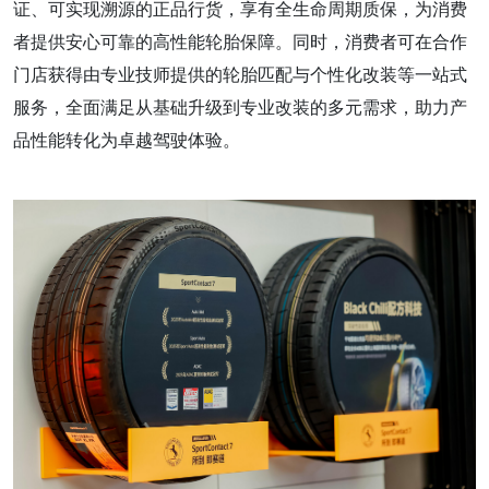
证、可实现溯源的正品行货，享有全生命周期质保，为消费
者提供安心可靠的高性能轮胎保障。同时，消费者可在合作
门店获得由专业技师提供的轮胎匹配与个性化改装等一站式
服务，全面满足从基础升级到专业改装的多元需求，助力产
品性能转化为卓越驾驶体验。