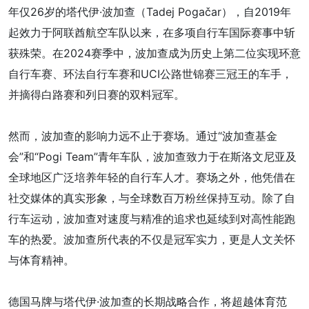
年仅26岁的塔代伊·波加查（Tadej Pogačar），自2019年
起效力于阿联酋航空车队以来，在多项自行车国际赛事中斩
获殊荣。在2024赛季中，波加查成为历史上第二位实现环意
自行车赛、环法自行车赛和UCI公路世锦赛三冠王的车手，
并摘得白路赛和列日赛的双料冠军。
然而，波加查的影响力远不止于赛场。通过“波加查基金
会”和“Pogi Team”青年车队，波加查致力于在斯洛文尼亚及
全球地区广泛培养年轻的自行车人才。赛场之外，他凭借在
社交媒体的真实形象，与全球数百万粉丝保持互动。除了自
行车运动，波加查对速度与精准的追求也延续到对高性能跑
车的热爱。波加查所代表的不仅是冠军实力，更是人文关怀
与体育精神。
德国马牌与塔代伊·波加查的长期战略合作，将超越体育范