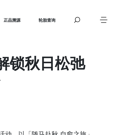
正品溯源
轮胎查询
解锁秋日松弛
验
群活动。以「随马赴秋 自愈之旅」