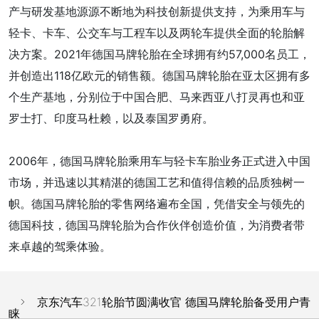
产与研发基地源源不断地为科技创新提供支持，为乘用车与
轻卡、卡车、公交车与工程车以及两轮车提供全面的轮胎解
决方案。2021年德国马牌轮胎在全球拥有约57,000名员工，
并创造出118亿欧元的销售额。德国马牌轮胎在亚太区拥有多
个生产基地，分别位于中国合肥、马来西亚八打灵再也和亚
罗士打、印度马杜赖，以及泰国罗勇府。
2006年，德国马牌轮胎乘用车与轻卡车胎业务正式进入中国
市场，并迅速以其精湛的德国工艺和值得信赖的品质独树一
帜。德国马牌轮胎的零售网络遍布全国，凭借安全与领先的
德国科技，德国马牌轮胎为合作伙伴创造价值，为消费者带
来卓越的驾乘体验。
京东汽车321轮胎节圆满收官 德国马牌轮胎备受用户青
睐