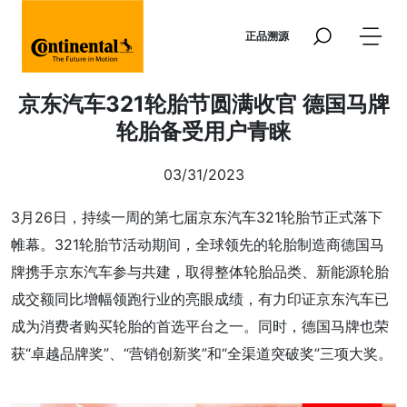
跳转到主要内容
正品溯源
京东汽车321轮胎节圆满收官 德国马牌
轮胎备受用户青睐
03/31/2023
3月26日，持续一周的第七届京东汽车321轮胎节正式落下
帷幕。321轮胎节活动期间，全球领先的轮胎制造商德国马
牌携手京东汽车参与共建，取得整体轮胎品类、新能源轮胎
成交额同比增幅领跑行业的亮眼成绩，有力印证京东汽车已
成为消费者购买轮胎的首选平台之一。同时，德国马牌也荣
获“卓越品牌奖”、“营销创新奖”和“全渠道突破奖”三项大奖。