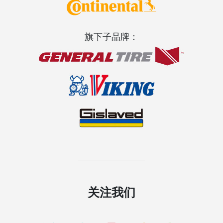
旗下子品牌：
关注我们