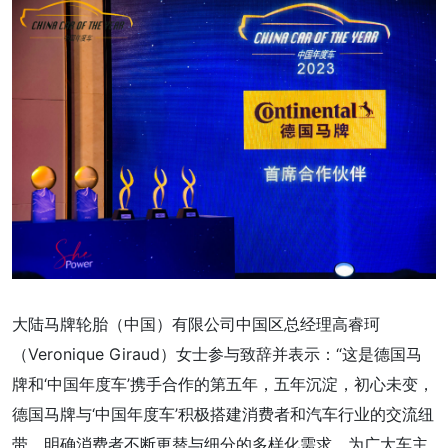
大陆马牌轮胎（中国）有限公司中国区总经理高睿珂
（Veronique Giraud）女士参与致辞并表示：“这是德国马
牌和‘中国年度车’携手合作的第五年，五年沉淀，初心未变，
德国马牌与‘中国年度车’积极搭建消费者和汽车行业的交流纽
带，明确消费者不断更替与细分的多样化需求，为广大车主